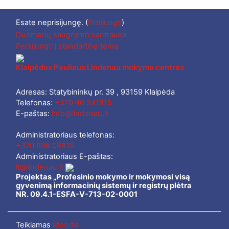
Esate neprisijungę. (
Prisijungti
)
Duomenų saugojimo santrauka
Persijungti į standartinę temą
Klaipėdos Pauliaus Lindenau mokymo centras
Adresas: Statybininkų pr. 39 , 93159 Klaipėda
Telefonas:
+370 46 341815
E-paštas:
info@lindenau.lt
Administratoriaus telefonas:
+370 698 08815
Administratoriaus E-paštas:
it@lindenau.lt
Projektas „Profesinio mokymo ir mokymosi visą
gyvenimą informacinių sistemų ir registrų plėtra
NR. 09.4.1-ESFA-V-713-02-0001
Teikiamas
Moodle