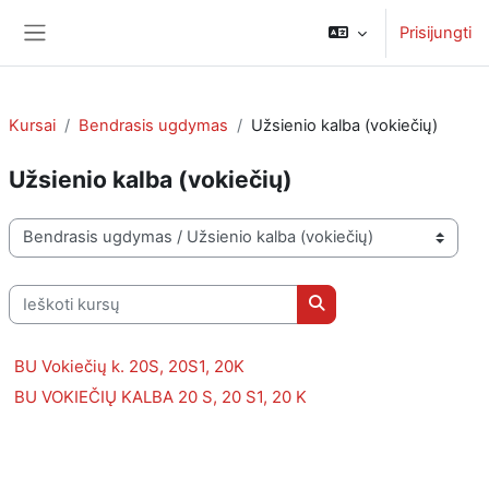
Pereiti į pagrindinį turinį
Prisijungti
Šoninis skydelis
Kursai
Bendrasis ugdymas
Užsienio kalba (vokiečių)
Užsienio kalba (vokiečių)
Kursų kategorijos
Ieškoti kursų
Ieškoti kursų
BU Vokiečių k. 20S, 20S1, 20K
BU VOKIEČIŲ KALBA 20 S, 20 S1, 20 K