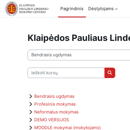
Pereiti į pagrindinį turinį
Pagrindinis
Dėstytojams
Klaipėdos Pauliaus Li
Kursų kategorijos
Ieškoti kursų
Ieškoti ku
Bendrasis ugdymas
Profesinis mokymas
Neformalus mokymas
DEMO VERSIJOS
MOODLE mokymai (mokytojams)