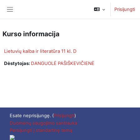
Pereiti į pagrindinį turinį
Prisijungti
Šoninis skydelis
Kurso informacija
Lietuvių kalba ir literatūra 11 kl. D
Dėstytojas:
DANGUOLĖ PAŠIŠKEVIČIENĖ
Esate neprisijungę. (
Prisijungti
)
Duomenų saugojimo santrauka
Persijungti į standartinę temą