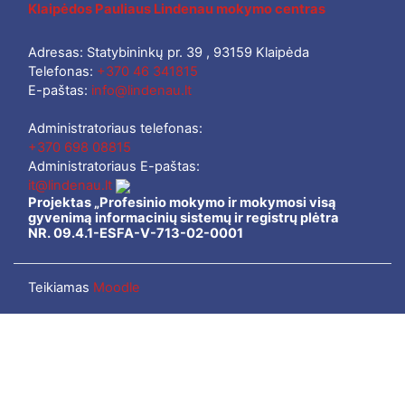
Klaipėdos Pauliaus Lindenau mokymo centras
Adresas: Statybininkų pr. 39 , 93159 Klaipėda
Telefonas:
+370 46 341815
E-paštas:
info@lindenau.lt
Administratoriaus telefonas:
+370 698 08815
Administratoriaus E-paštas:
it@lindenau.lt
Projektas „Profesinio mokymo ir mokymosi visą
gyvenimą informacinių sistemų ir registrų plėtra
NR. 09.4.1-ESFA-V-713-02-0001
Teikiamas
Moodle