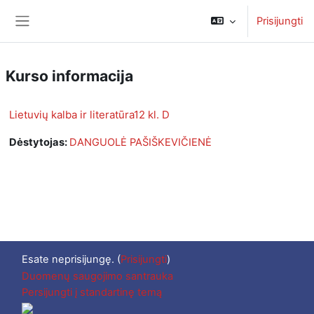
Pereiti į pagrindinį turinį
Prisijungti
Šoninis skydelis
Kurso informacija
Lietuvių kalba ir literatūra12 kl. D
Dėstytojas:
DANGUOLĖ PAŠIŠKEVIČIENĖ
Esate neprisijungę. (
Prisijungti
)
Duomenų saugojimo santrauka
Persijungti į standartinę temą