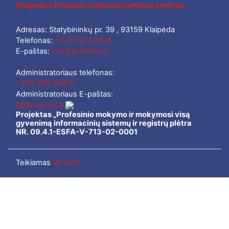
Klaipėdos Pauliaus Lindenau mokymo centras
Adresas: Statybininkų pr. 39 , 93159 Klaipėda
Telefonas:
+370 46 341815
E-paštas:
info@lindenau.lt
Administratoriaus telefonas:
+370 698 08815
Administratoriaus E-paštas:
it@lindenau.lt
Projektas „Profesinio mokymo ir mokymosi visą
gyvenimą informacinių sistemų ir registrų plėtra
NR. 09.4.1-ESFA-V-713-02-0001
Teikiamas
Moodle