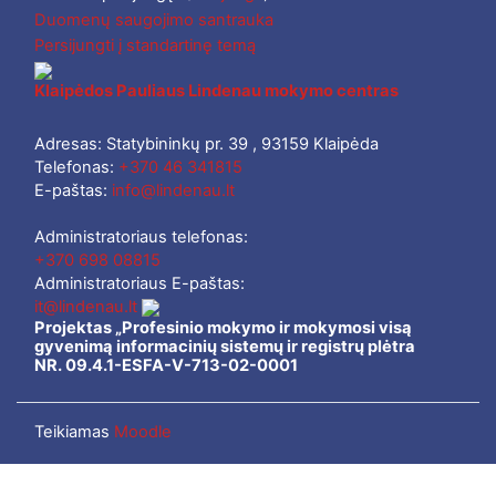
Duomenų saugojimo santrauka
Persijungti į standartinę temą
Klaipėdos Pauliaus Lindenau mokymo centras
Adresas: Statybininkų pr. 39 , 93159 Klaipėda
Telefonas:
+370 46 341815
E-paštas:
info@lindenau.lt
Administratoriaus telefonas:
+370 698 08815
Administratoriaus E-paštas:
it@lindenau.lt
Projektas „Profesinio mokymo ir mokymosi visą
gyvenimą informacinių sistemų ir registrų plėtra
NR. 09.4.1-ESFA-V-713-02-0001
Teikiamas
Moodle