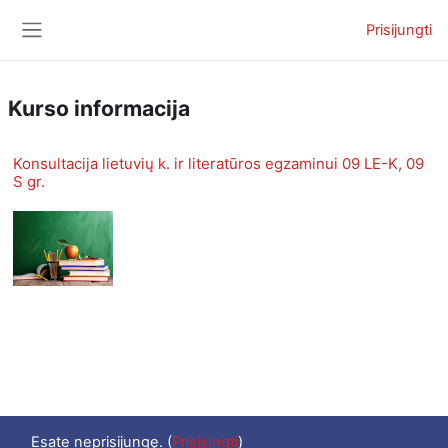
Pereiti į pagrindinį turinį
Prisijungti
Šoninis skydelis
Kurso informacija
Konsultacija lietuvių k. ir literatūros egzaminui 09 LE-K, 09
S gr.
Esate neprisijungę. (
Prisijungti
)