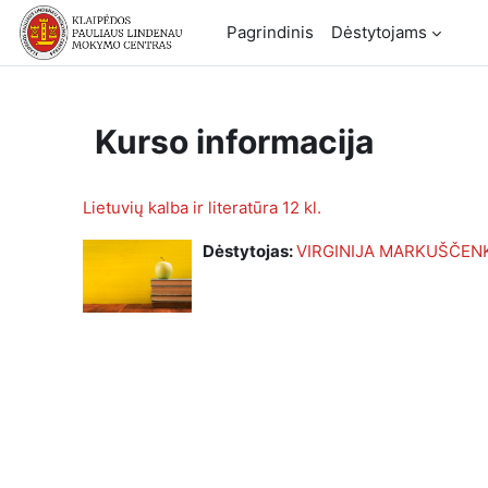
Pereiti į pagrindinį turinį
Pagrindinis
Dėstytojams
Kurso informacija
Lietuvių kalba ir literatūra 12 kl.
Dėstytojas:
VIRGINIJA MARKUŠČEN