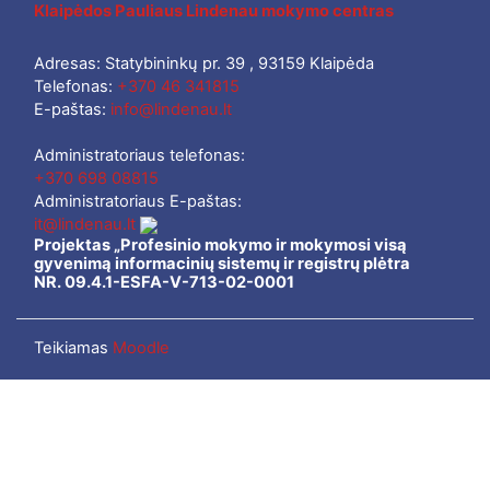
Klaipėdos Pauliaus Lindenau mokymo centras
Adresas: Statybininkų pr. 39 , 93159 Klaipėda
Telefonas:
+370 46 341815
E-paštas:
info@lindenau.lt
Administratoriaus telefonas:
+370 698 08815
Administratoriaus E-paštas:
it@lindenau.lt
Projektas „Profesinio mokymo ir mokymosi visą
gyvenimą informacinių sistemų ir registrų plėtra
NR. 09.4.1-ESFA-V-713-02-0001
Teikiamas
Moodle