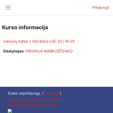
Pereiti į pagrindinį turinį
Prisijungti
Šoninis skydelis
Kurso informacija
Lietuvių kalba ir literatūra LVE-20 / M-20
Dėstytojas:
VIRGINIJA MARKUŠČENKO
Esate neprisijungę. (
Prisijungti
)
Duomenų saugojimo santrauka
Persijungti į standartinę temą